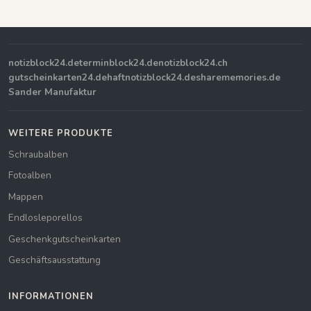
notizblock24.de
terminblock24.de
notizblock24.ch
gutscheinkarten24.de
haftnotizblock24.de
sharememories.de
Sander Manufaktur
WEITERE PRODUKTE
Schraubalben
Fotoalben
Mappen
Endlosleporellos
Geschenkgutscheinkarten
Geschäftsausstattung
INFORMATIONEN