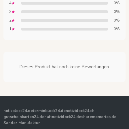
4
0%
3
0%
2
0%
1
0%
Dieses Produkt hat noch keine Bewertungen.
notizblock24.de
terminblock24.de
notizblock24.ch
gutscheinkarten24.de
haftnotizblock24.de
sharememories.de
Sander Manufaktur