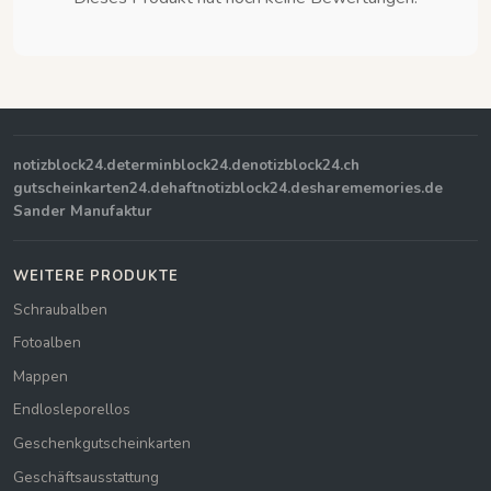
notizblock24.de
terminblock24.de
notizblock24.ch
gutscheinkarten24.de
haftnotizblock24.de
sharememories.de
Sander Manufaktur
WEITERE PRODUKTE
Schraubalben
Fotoalben
Mappen
Endlosleporellos
Geschenkgutscheinkarten
Geschäftsausstattung