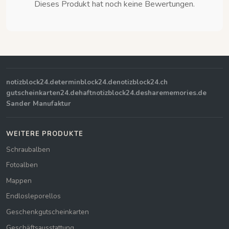
Dieses Produkt hat noch keine Bewertungen.
notizblock24.de
terminblock24.de
notizblock24.ch
gutscheinkarten24.de
haftnotizblock24.de
sharememories.de
Sander Manufaktur
WEITERE PRODUKTE
Schraubalben
Fotoalben
Mappen
Endlosleporellos
Geschenkgutscheinkarten
Geschäftsausstattung