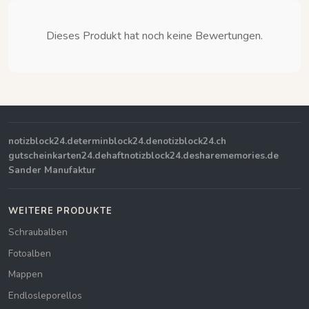
Dieses Produkt hat noch keine Bewertungen.
notizblock24.de
terminblock24.de
notizblock24.ch
gutscheinkarten24.de
haftnotizblock24.de
sharememories.de
Sander Manufaktur
WEITERE PRODUKTE
Schraubalben
Fotoalben
Mappen
Endlosleporellos