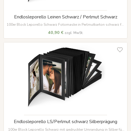
Endlosleporello Leinen Schwarz / Perlmut Schwarz
100er Block Leporello Schwarz Fotomaske in Perlmutkarton schwarz für
Bilder im Format 15 x 20 cm
40,90 €
zzgl. MwSt.
Endlosleporello LS/Perlmut schwarz Silberprägung
100er Block Leporello Schwarz mit gedruckter Umrandung in Silber für