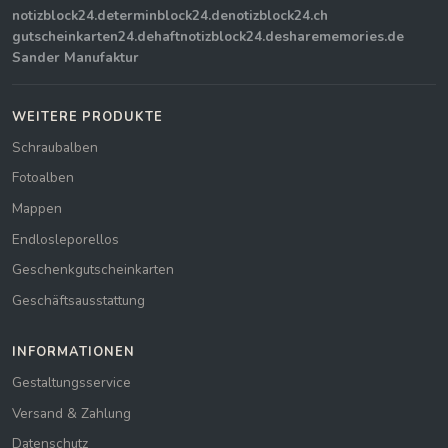
notizblock24.de
terminblock24.de
notizblock24.ch
gutscheinkarten24.de
haftnotizblock24.de
sharememories.de
Sander Manufaktur
WEITERE PRODUKTE
Schraubalben
Fotoalben
Mappen
Endlosleporellos
Geschenkgutscheinkarten
Geschäftsausstattung
INFORMATIONEN
Gestaltungsservice
Versand & Zahlung
Datenschutz