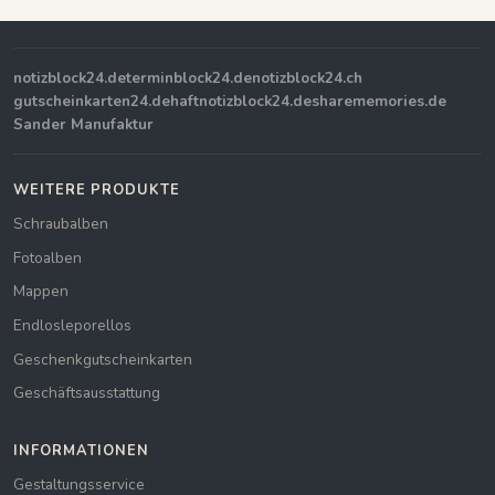
notizblock24.de
terminblock24.de
notizblock24.ch
gutscheinkarten24.de
haftnotizblock24.de
sharememories.de
Sander Manufaktur
WEITERE PRODUKTE
Schraubalben
Fotoalben
Mappen
Endlosleporellos
Geschenkgutscheinkarten
Geschäftsausstattung
INFORMATIONEN
Gestaltungsservice