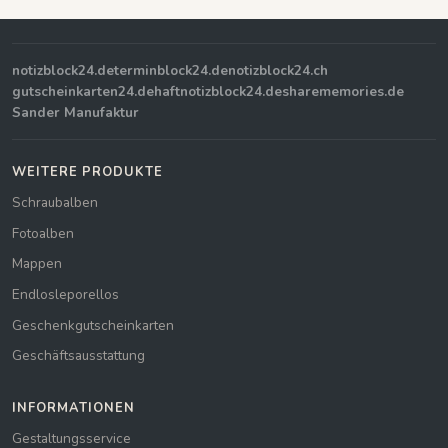
notizblock24.de
terminblock24.de
notizblock24.ch
gutscheinkarten24.de
haftnotizblock24.de
sharememories.de
Sander Manufaktur
WEITERE PRODUKTE
Schraubalben
Fotoalben
Mappen
Endlosleporellos
Geschenkgutscheinkarten
Geschäftsausstattung
INFORMATIONEN
Gestaltungsservice