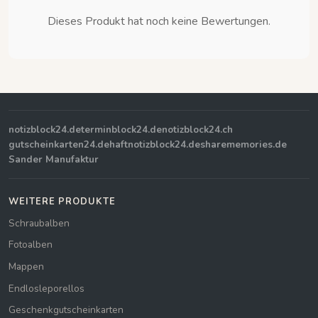
Dieses Produkt hat noch keine Bewertungen.
notizblock24.de
terminblock24.de
notizblock24.ch
gutscheinkarten24.de
haftnotizblock24.de
sharememories.de
Sander Manufaktur
WEITERE PRODUKTE
Schraubalben
Fotoalben
Mappen
Endlosleporellos
Geschenkgutscheinkarten