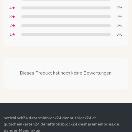
4
0%
3
0%
2
0%
1
0%
Dieses Produkt hat noch keine Bewertungen.
notizblock24.de
terminblock24.de
notizblock24.ch
gutscheinkarten24.de
haftnotizblock24.de
sharememories.de
Sander Manufaktur