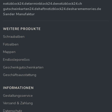
notizblock24.de
terminblock24.de
notizblock24.ch
gutscheinkarten24.de
haftnotizblock24.de
sharememories.de
Sander Manufaktur
WEITERE PRODUKTE
Schraubalben
Fotoalben
Mappen
Endlosleporellos
Geschenkgutscheinkarten
Geschäftsausstattung
INFORMATIONEN
Gestaltungsservice
Versand & Zahlung
Datenschutz