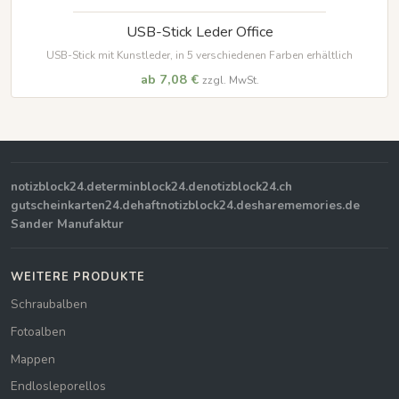
USB-Stick Leder Office
USB-Stick mit Kunstleder, in 5 verschiedenen Farben erhältlich
ab 7,08 €
zzgl. MwSt.
notizblock24.de
terminblock24.de
notizblock24.ch
gutscheinkarten24.de
haftnotizblock24.de
sharememories.de
Sander Manufaktur
WEITERE PRODUKTE
Schraubalben
Fotoalben
Mappen
Endlosleporellos